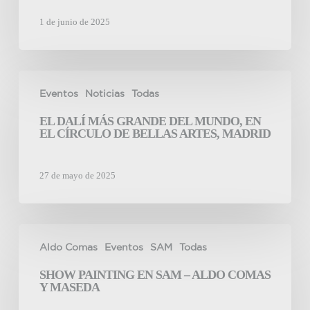
1 de junio de 2025
El
Eventos
Noticias
Todas
Dalí
Más
EL DALÍ MÁS GRANDE DEL MUNDO, EN
Grande
EL CÍRCULO DE BELLAS ARTES, MADRID
del
Mundo,
27 de mayo de 2025
en
el
Círculo
Show
de
Aldo Comas
Eventos
SAM
Todas
Painting
Bellas
en
Artes,
SHOW PAINTING EN SAM – ALDO COMAS
SAM
Madrid
Y MASEDA
–