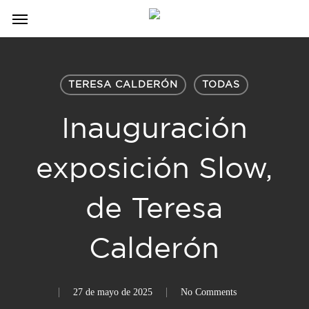
Skip
Menu
to
main
content
TERESA CALDERÓN
TODAS
Inauguración
exposición Slow,
de Teresa
Calderón
27 de mayo de 2025
No Comments