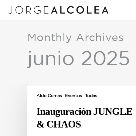
Skip
to
main
content
Monthly Archives
junio 2025
Inauguración
JUNGLE
Aldo Comas
Eventos
Todas
&
Inauguración JUNGLE
CHAOS
& CHAOS